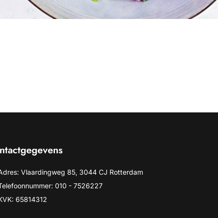
ntactgegevens
Adres: Vlaardingweg 85, 3044 CJ Rotterdam
Telefoonnummer: 010 - 7526227
KVK: 65814312